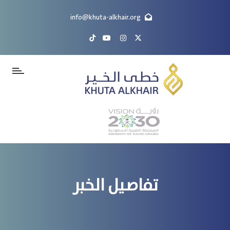
info@khuta-alkhair.org
الرئيسية
(current)
عن
خطى
الخير
برامجنا
انضم
الينا
تقدم
بمشروعك
تفاصيل الخبر
تواصل
معنا